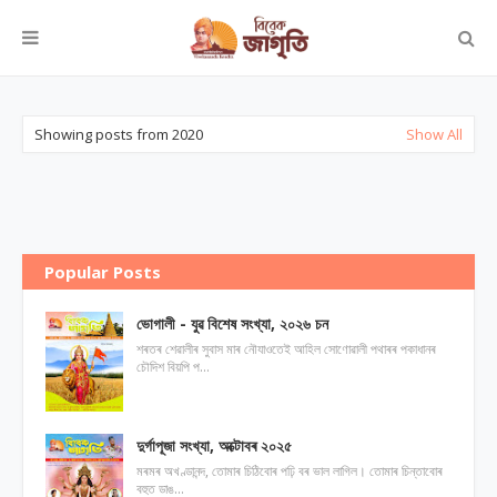
Showing posts from 2020
Show All
Popular Posts
ভোগালী - যুৱ বিশেষ সংখ্যা, ২০২৬ চন
শৰতৰ শেৱালীৰ সুবাস মাৰ নৌযাওতেই আহিল সোণোৱালী পথাৰৰ পকাধানৰ
চৌদিশ বিয়পি প…
দুর্গাপূজা সংখ্যা, অক্টোবৰ ২০২৫
মৰমৰ অখণ্ডানন্দ, তোমাৰ চিঠিবোৰ পঢ়ি বৰ ভাল লাগিল। তোমাৰ চিন্তাবোৰ
বহুত ডাঙ…