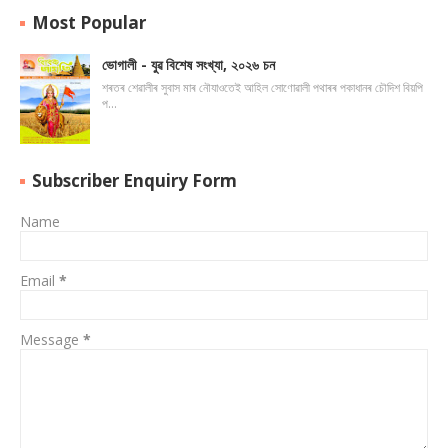
Most Popular
ভোগালী - যুৱ বিশেষ সংখ্যা, ২০২৬ চন
শৰতৰ শেৱালীৰ সুবাস মাৰ নৌযাওতেই আহিল সোণোৱালী পথাৰৰ পকাধানৰ চৌদিশ বিয়পি
প…
Subscriber Enquiry Form
Name
Email
*
Message
*